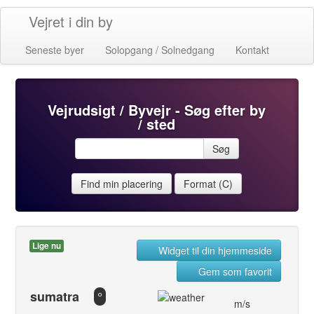
Vejret i din by
Seneste byer
Solopgang / Solnedgang
Kontakt
Vejrudsigt / Byvejr - Søg efter by
/ sted
Søg
Find min placering
Format (C)
Lige nu
Widget til din hjemmeside
Gem som favorit
sumatra
°
m/s