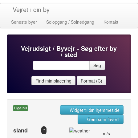
Vejret i din by
Seneste byer
Solopgang / Solnedgang
Kontakt
Vejrudsigt / Byvejr - Søg efter by
/ sted
Søg
Find min placering
Format (C)
Lige nu
Widget til din hjemmeside
Gem som favorit
sland
°
m/s