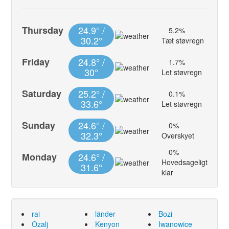
Thursday
24.9° /
5.2%
30.2°
Tæt støvregn
Friday
24.8° /
1.7%
30°
Let støvregn
Saturday
25.2° /
0.1%
33.6°
Let støvregn
Sunday
24.6° /
0%
32.3°
Overskyet
0%
Monday
24.6° /
Hovedsageligt
31.6°
klar
rai
länder
Bozi
Ozalj
Kenyon
Iwanowice