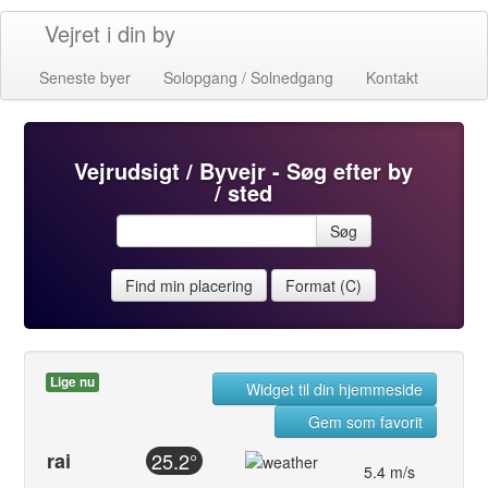
Vejret i din by
Seneste byer
Solopgang / Solnedgang
Kontakt
Vejrudsigt / Byvejr - Søg efter by
/ sted
Søg
Find min placering
Format (C)
Lige nu
Widget til din hjemmeside
Gem som favorit
rai
25.2°
5.4 m/s