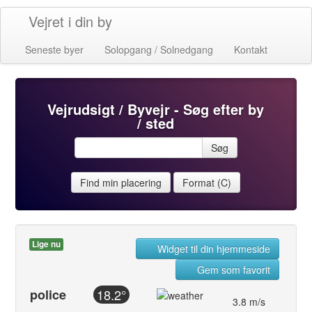
Vejret i din by
Seneste byer
Solopgang / Solnedgang
Kontakt
Vejrudsigt / Byvejr - Søg efter by
/ sted
Søg
Find min placering
Format (C)
Lige nu
Widget til din hjemmeside
Gem som favorit
police
18.2°
3.8 m/s