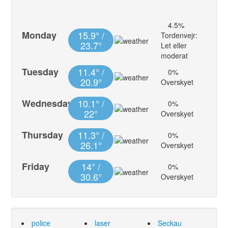
4.5%
Monday
15.9° /
Tordenvejr:
23.7°
Let eller
moderat
Tuesday
11.4° /
0%
20.9°
Overskyet
Wednesday
10.1° /
0%
22°
Overskyet
Thursday
11.3° /
0%
26.1°
Overskyet
Friday
14° /
0%
30.6°
Overskyet
police
laser
Seckau