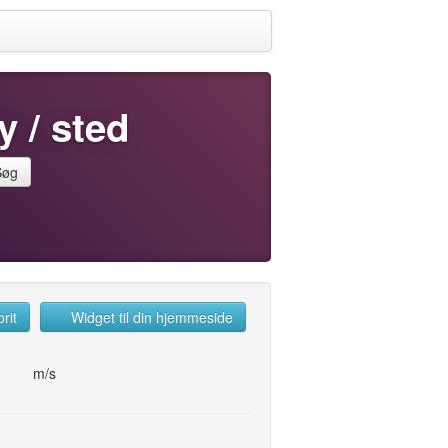
y / sted
Søg
rit
Widget til din hjemmeside
m/s