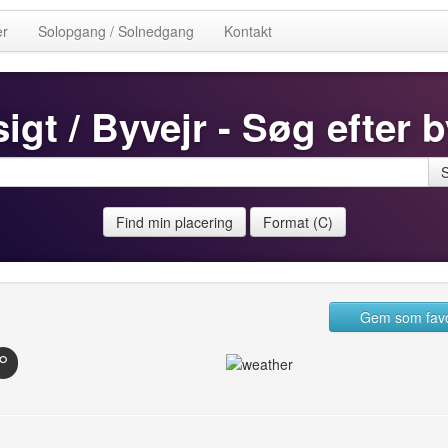
er
Solopgang / Solnedgang
Kontakt
igt / Byvejr - Søg efter b
Find min placering
Format (C)
Gem som favo
°