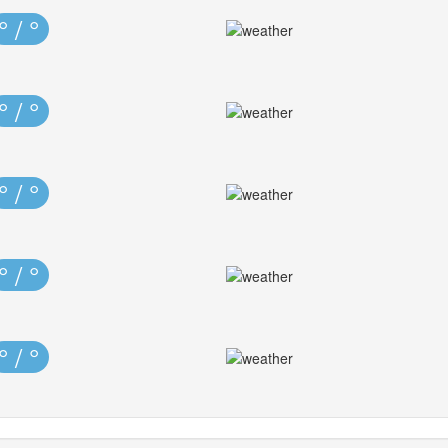
° / °
° / °
° / °
° / °
° / °