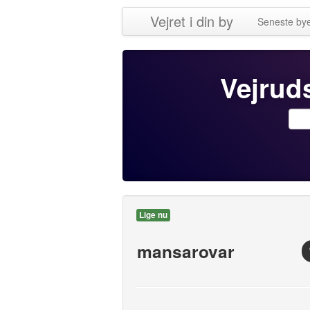
Vejret i din by
Seneste by
Vejruds
Lige nu
mansarovar