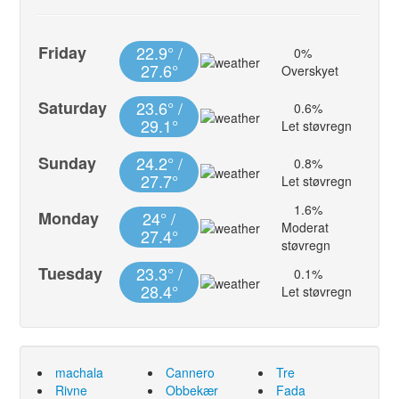
Friday
22.9° /
0%
27.6°
Overskyet
Saturday
23.6° /
0.6%
29.1°
Let støvregn
Sunday
24.2° /
0.8%
27.7°
Let støvregn
1.6%
Monday
24° /
Moderat
27.4°
støvregn
Tuesday
23.3° /
0.1%
28.4°
Let støvregn
machala
Cannero
Tre
Rivne
Obbekær
Fada