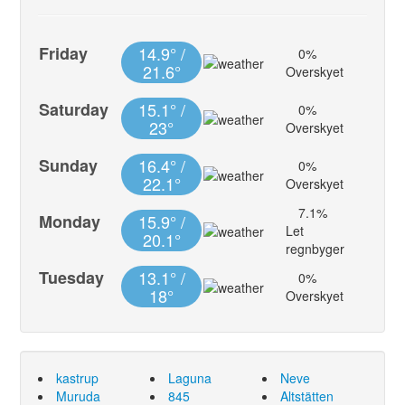
Friday
14.9° /
0%
21.6°
Overskyet
Saturday
15.1° /
0%
23°
Overskyet
Sunday
16.4° /
0%
22.1°
Overskyet
7.1%
Monday
15.9° /
Let
20.1°
regnbyger
Tuesday
13.1° /
0%
18°
Overskyet
kastrup
Laguna
Neve
Muruda
845
Altstätten