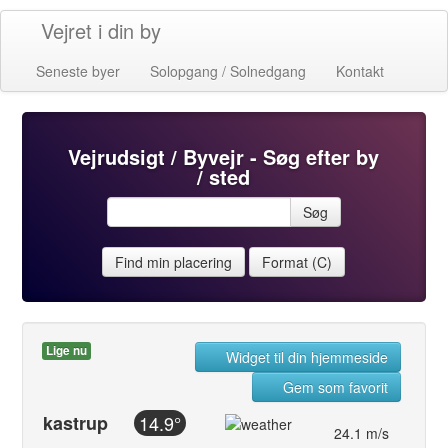
Vejret i din by
Seneste byer
Solopgang / Solnedgang
Kontakt
Vejrudsigt / Byvejr - Søg efter by
/ sted
Søg
Find min placering
Format (C)
Lige nu
Widget til din hjemmeside
Gem som favorit
kastrup
14.9°
24.1 m/s