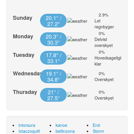
2.9%
Sunday
20.1° /
Let
27.2°
regnbyger
0%
Monday
20.3° /
Delvist
30.3°
overskyet
0%
Tuesday
17.8° /
Hovedsageligt
33.1°
klar
Wednesday
19.1° /
0%
34.8°
Overskyet
Thursday
21° /
0%
27.5°
Overskyet
intorsura
kanoe
Enö
Ixtaczoquitl
bellinzona
Storm