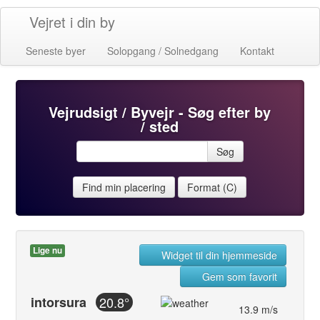
Vejret i din by
Seneste byer
Solopgang / Solnedgang
Kontakt
Vejrudsigt / Byvejr - Søg efter by
/ sted
Søg
Find min placering
Format (C)
Lige nu
Widget til din hjemmeside
Gem som favorit
intorsura
20.8°
13.9 m/s