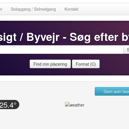
er
Solopgang / Solnedgang
Kontakt
igt / Byvejr - Søg efter b
Find min placering
Format (C)
Gem som favo
25.4°