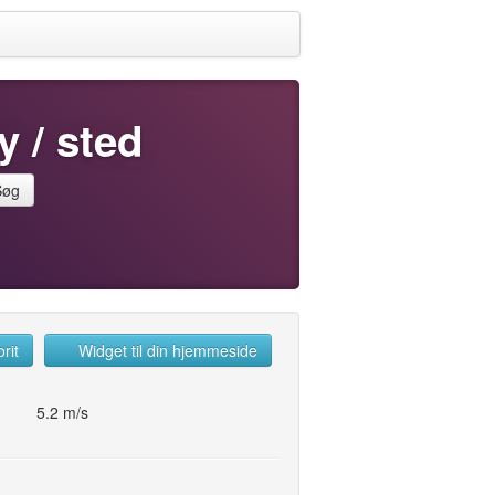
y / sted
Søg
rit
Widget til din hjemmeside
5.2 m/s