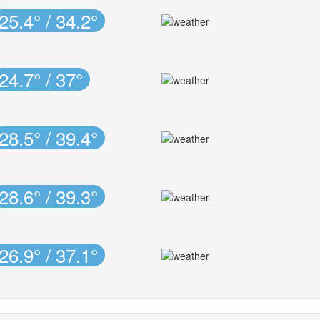
25.4° / 34.2°
24.7° / 37°
28.5° / 39.4°
28.6° / 39.3°
26.9° / 37.1°