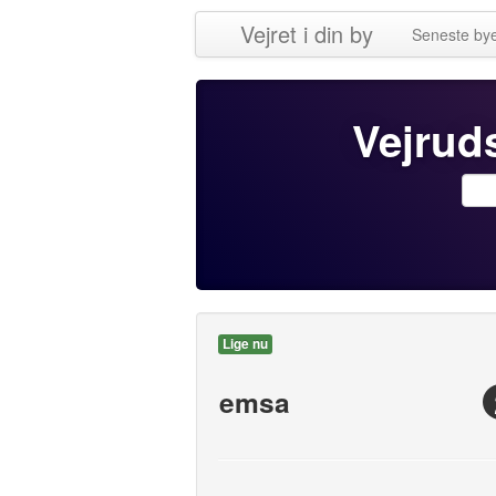
Vejret i din by
Seneste by
Vejruds
Lige nu
emsa