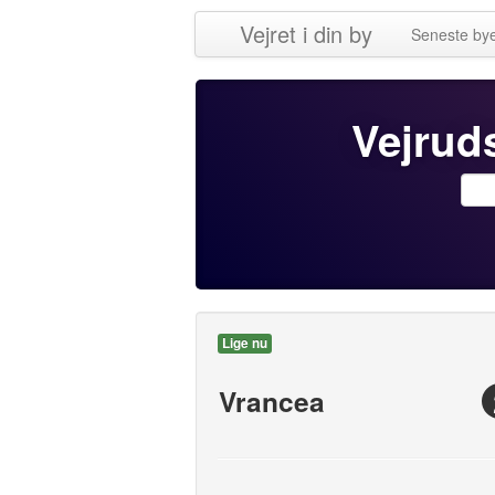
Vejret i din by
Seneste by
Vejruds
Lige nu
Vrancea