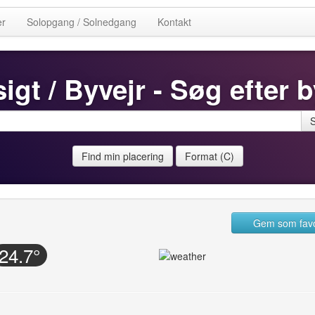
er
Solopgang / Solnedgang
Kontakt
igt / Byvejr - Søg efter b
Find min placering
Format (C)
Gem som favo
24.7°