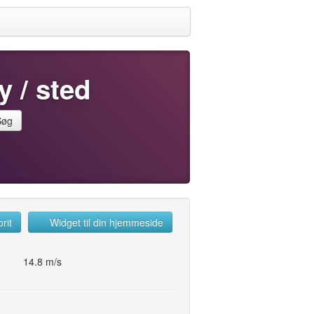
y / sted
Søg
rit
Widget til din hjemmeside
14.8 m/s