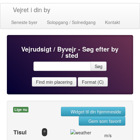
Vejret i din by
Seneste byer
Solopgang / Solnedgang
Kontakt
Vejrudsigt / Byvejr - Søg efter by
/ sted
Søg
Find min placering
Format (C)
Lige nu
Widget til din hjemmeside
Gem som favorit
Tisul
°
m/s