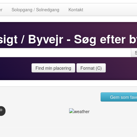
er
Solopgang / Solnedgang
Kontakt
igt / Byvejr - Søg efter b
Find min placering
Format (C)
Gem som favo
°