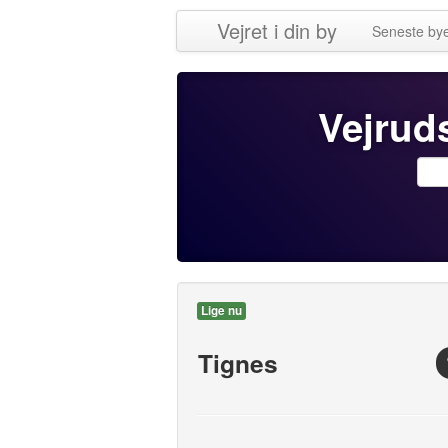
Vejret i din by
Seneste by
Vejruds
Lige nu
Tignes