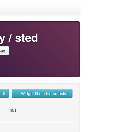
y / sted
Søg
rit
Widget til din hjemmeside
m/s