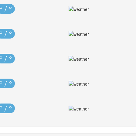
° / °
° / °
° / °
° / °
° / °