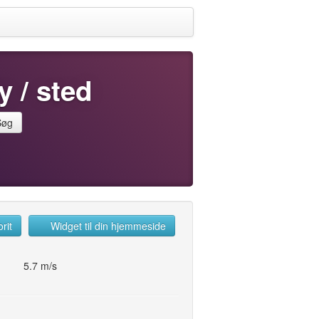
y / sted
Søg
rit
Widget til din hjemmeside
5.7 m/s