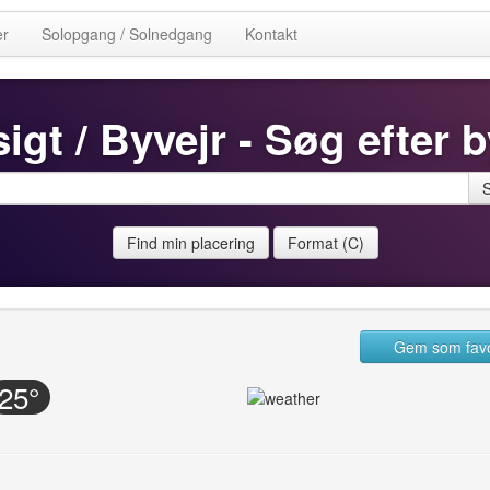
er
Solopgang / Solnedgang
Kontakt
igt / Byvejr - Søg efter b
Find min placering
Format (C)
Gem som favo
25°