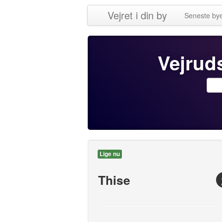
Vejret i din by
Seneste by
Vejruds
Lige nu
Thise