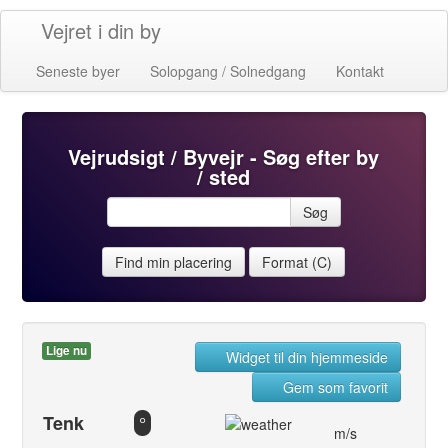
Vejret i din by
Seneste byer
Solopgang / Solnedgang
Kontakt
Vejrudsigt / Byvejr - Søg efter by
/ sted
Søg
Find min placering
Format (C)
Lige nu
Widget til din hjemmeside
Gem som favorit
Tenk
°
m/s