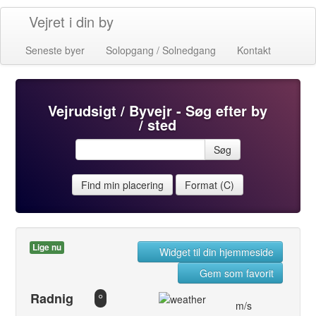
Vejret i din by
Seneste byer
Solopgang / Solnedgang
Kontakt
Vejrudsigt / Byvejr - Søg efter by
/ sted
Søg
Find min placering
Format (C)
Lige nu
Widget til din hjemmeside
Gem som favorit
Radnig
°
m/s