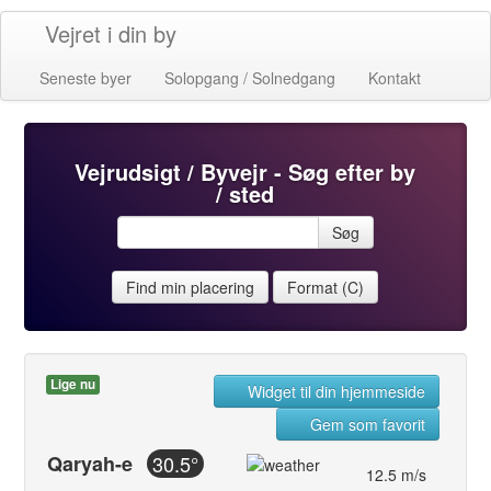
Vejret i din by
Seneste byer
Solopgang / Solnedgang
Kontakt
Vejrudsigt / Byvejr - Søg efter by
/ sted
Søg
Find min placering
Format (C)
Lige nu
Widget til din hjemmeside
Gem som favorit
Qaryah-e
30.5°
12.5 m/s