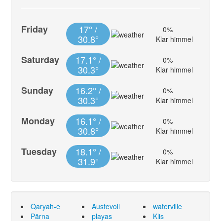
Friday
17° /
0%
30.8°
Klar himmel
Saturday
17.1° /
0%
30.3°
Klar himmel
Sunday
16.2° /
0%
30.3°
Klar himmel
Monday
16.1° /
0%
30.8°
Klar himmel
Tuesday
18.1° /
0%
31.9°
Klar himmel
Qaryah-e
Austevoll
waterville
Pärna
playas
Klis