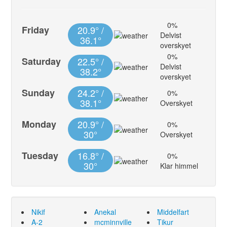
0%
Friday
20.9° /
Delvist
36.1°
overskyet
0%
Saturday
22.5° /
Delvist
38.2°
overskyet
Sunday
24.2° /
0%
38.1°
Overskyet
Monday
20.9° /
0%
30°
Overskyet
Tuesday
16.8° /
0%
30°
Klar himmel
Nikif
Anekal
Middelfart
A-2
mcminnville
Tikur