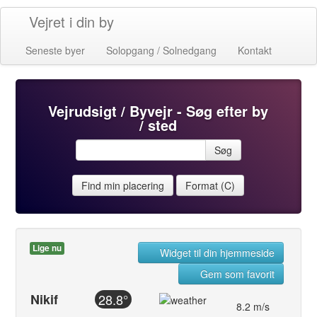
Vejret i din by
Seneste byer
Solopgang / Solnedgang
Kontakt
Vejrudsigt / Byvejr - Søg efter by
/ sted
Søg
Find min placering
Format (C)
Lige nu
Widget til din hjemmeside
Gem som favorit
Nikif
28.8°
8.2 m/s