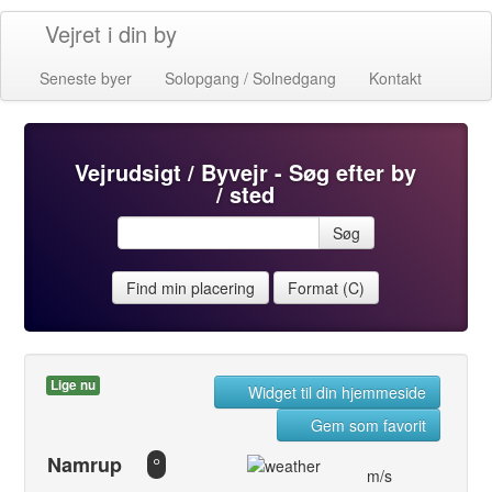
Vejret i din by
Seneste byer
Solopgang / Solnedgang
Kontakt
Vejrudsigt / Byvejr - Søg efter by
/ sted
Søg
Find min placering
Format (C)
Lige nu
Widget til din hjemmeside
Gem som favorit
Namrup
°
m/s