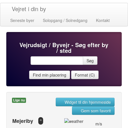
Vejret i din by
Seneste byer
Solopgang / Solnedgang
Kontakt
Vejrudsigt / Byvejr - Søg efter by
/ sted
Søg
Find min placering
Format (C)
Lige nu
Widget til din hjemmeside
Gem som favorit
Mejeriby
°
m/s