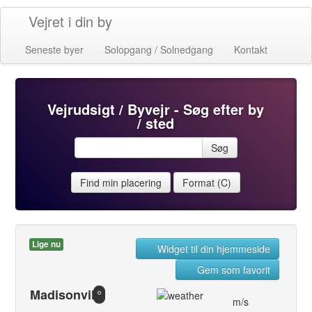
Vejret i din by
Seneste byer
Solopgang / Solnedgang
Kontakt
Vejrudsigt / Byvejr - Søg efter by
/ sted
Søg
Find min placering
Format (C)
Lige nu
Widget til din hjemmeside
Gem som favorit
Madisonville
°
m/s