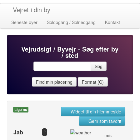
Vejret i din by
Seneste byer
Solopgang / Solnedgang
Kontakt
Vejrudsigt / Byvejr - Søg efter by
/ sted
Søg
Find min placering
Format (C)
Lige nu
Widget til din hjemmeside
Gem som favorit
Jab
°
m/s