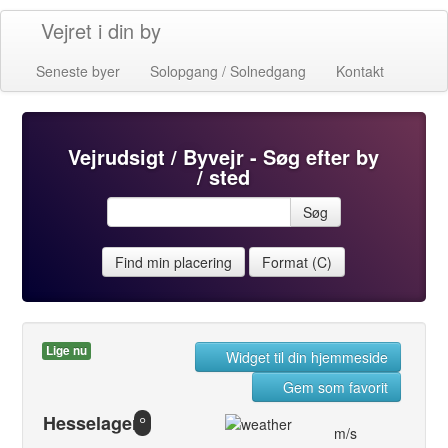
Vejret i din by
Seneste byer
Solopgang / Solnedgang
Kontakt
Vejrudsigt / Byvejr - Søg efter by
/ sted
Søg
Find min placering
Format (C)
Lige nu
Widget til din hjemmeside
Gem som favorit
Hesselager
°
m/s