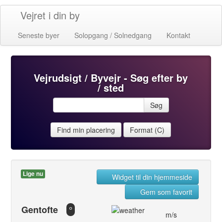
Vejret i din by
Seneste byer
Solopgang / Solnedgang
Kontakt
Vejrudsigt / Byvejr - Søg efter by
/ sted
Søg
Find min placering
Format (C)
Lige nu
Widget til din hjemmeside
Gem som favorit
Gentofte
°
m/s