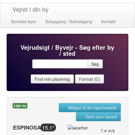
Vejret i din by
Seneste byer
Solopgang / Solnedgang
Kontakt
Vejrudsigt / Byvejr - Søg efter by
/ sted
Søg
Find min placering
Format (C)
Lige nu
Widget til din hjemmeside
Gem som favorit
ESPINOSA
15.1°
7.4 m/s