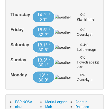
Thursday
14.2° /
0%
30°
Klar himmel
Friday
15.5° /
0%
32.2°
Overskyet
Saturday
18.1° /
0.4%
30.5°
Let støvregn
0%
Sunday
18.3° /
Hovedsageligt
30.1°
klar
Monday
13° /
0%
30.9°
Overskyet
ESPINOSA
Merle-Leignec
Abertur
olbia
Mah
Dalmose