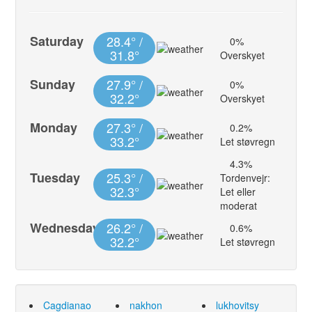
Saturday
28.4° /
0%
31.8°
Overskyet
Sunday
27.9° /
0%
32.2°
Overskyet
Monday
27.3° /
0.2%
33.2°
Let støvregn
4.3%
Tuesday
25.3° /
Tordenvejr:
32.3°
Let eller
moderat
Wednesday
26.2° /
0.6%
32.2°
Let støvregn
Cagdianao
nakhon
lukhovitsy