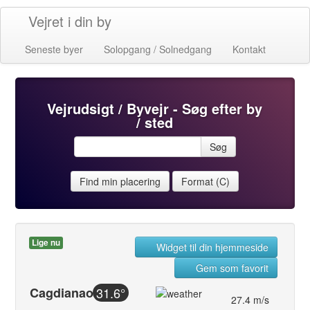
Vejret i din by
Seneste byer
Solopgang / Solnedgang
Kontakt
Vejrudsigt / Byvejr - Søg efter by
/ sted
Søg
Find min placering
Format (C)
Lige nu
Widget til din hjemmeside
Gem som favorit
Cagdianao
31.6°
27.4 m/s