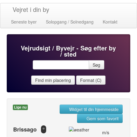
Vejret i din by
Seneste byer
Solopgang / Solnedgang
Kontakt
Vejrudsigt / Byvejr - Søg efter by
/ sted
Søg
Find min placering
Format (C)
Lige nu
Widget til din hjemmeside
Gem som favorit
Brissago
°
m/s