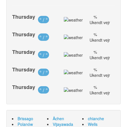
Thursday
%
° / °
Ukendt vejr
Thursday
%
° / °
Ukendt vejr
Thursday
%
° / °
Ukendt vejr
Thursday
%
° / °
Ukendt vejr
Thursday
%
° / °
Ukendt vejr
Brissago
Åchen
chianche
Polanów
Vijayawada
Wells