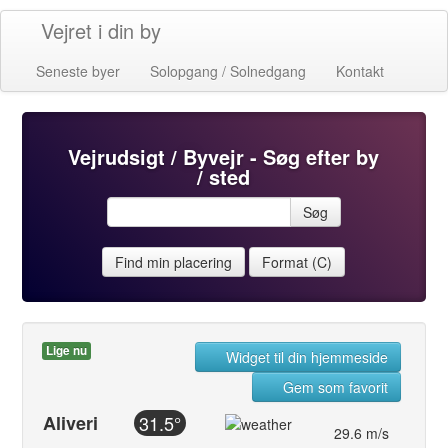
Vejret i din by
Seneste byer
Solopgang / Solnedgang
Kontakt
Vejrudsigt / Byvejr - Søg efter by
/ sted
Søg
Find min placering
Format (C)
Lige nu
Widget til din hjemmeside
Gem som favorit
Aliveri
31.5°
29.6 m/s