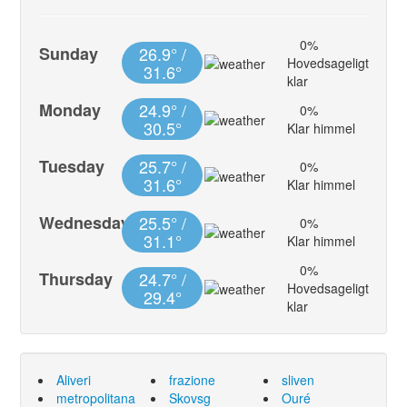
0%
Sunday
26.9° /
Hovedsageligt
31.6°
klar
Monday
24.9° /
0%
30.5°
Klar himmel
Tuesday
25.7° /
0%
31.6°
Klar himmel
Wednesday
25.5° /
0%
31.1°
Klar himmel
0%
Thursday
24.7° /
Hovedsageligt
29.4°
klar
Aliveri
frazione
sliven
metropolitana
Skovsg
Ouré