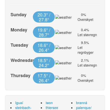
Sunday
20.3° /
0%
27.8°
Overskyet
Monday
19.6° /
0.4%
28.7°
Let støvregn
9.5%
Tuesday
18.6° /
Let
26.4°
regnbyger
Wednesday
18.5° /
2.1%
24.2°
Let støvregn
Thursday
17.5° /
0%
26.4°
Overskyet
Iguaí
iwon
branná
steinbach-
thiersee
palenque/