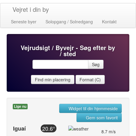
Vejret i din by
Seneste byer
Solopgang / Solnedgang
Kontakt
Vejrudsigt / Byvejr - Søg efter by
/ sted
Søg
Find min placering
Format (C)
Lige nu
Widget til din hjemmeside
Gem som favorit
Iguaí
20.6°
8.7 m/s