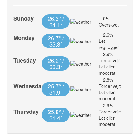
Sunday
26.3° /
0%
34.1°
Overskyet
2.6%
Monday
26.7° /
Let
33.3°
regnbyger
2.9%
Tuesday
26.2° /
Tordenvejr:
33.3°
Let eller
moderat
2.8%
Wednesday
25.7° /
Tordenvejr:
31.9°
Let eller
moderat
2.9%
Thursday
25.8° /
Tordenvejr:
31.4°
Let eller
moderat