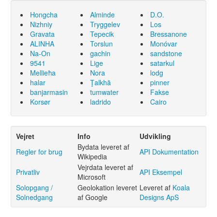
Hongcha
Alminde
D.O.
Nizhniy
Tryggelev
Los
Gravata
Tepecik
Bressanone
ALINHA
Torslun
Monóvar
Na-On
gachin
sandstone
9541
Lige
satarkul
Mellieħa
Nora
lodg
halar
Ţalkhā
pinner
banjarmasin
tumwater
Fakse
Korsør
ladrido
Cairo
Vejret
Info
Udvikling
Bydata leveret af
Regler for brug
API Dokumentation
Wikipedia
Vejrdata leveret af
Privatliv
API Eksempel
Microsoft
Solopgang /
Geolokation leveret
Leveret af
Koala
Solnedgang
af Google
Designs ApS