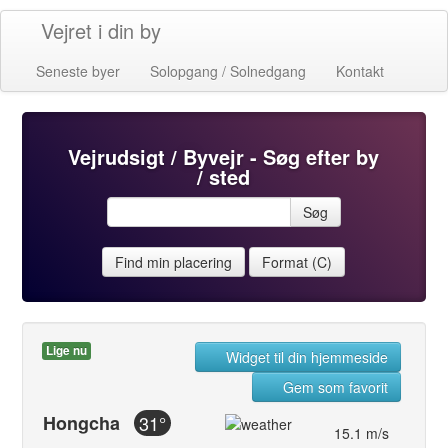
Vejret i din by
Seneste byer
Solopgang / Solnedgang
Kontakt
Vejrudsigt / Byvejr - Søg efter by
/ sted
Søg
Find min placering
Format (C)
Lige nu
Widget til din hjemmeside
Gem som favorit
Hongcha
31°
15.1 m/s