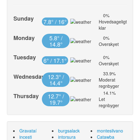
0%
Sunday
7.8° / 16°
Hovedsageligt
klar
Monday
5.8° /
0%
14.8°
Overskyet
Tuesday
0%
6° / 17.1°
Overskyet
33.9%
Wednesday
12.3° /
Moderat
14.4°
regnbyger
14.1%
Thursday
12.7° /
Let
19.7°
regnbyger
Gravataí
burgsalack
montesilvano
incesti
intorsura
Catawba