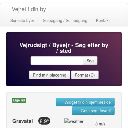
Vejret i din by
Seneste byer
Solopgang / Solnedgang
Kontakt
Vejrudsigt / Byvejr - Søg efter by
/ sted
Søg
Find min placering
Format (C)
Lige nu
Widget til din hjemmeside
Gem som favorit
Gravataí
8.9°
8 m/s