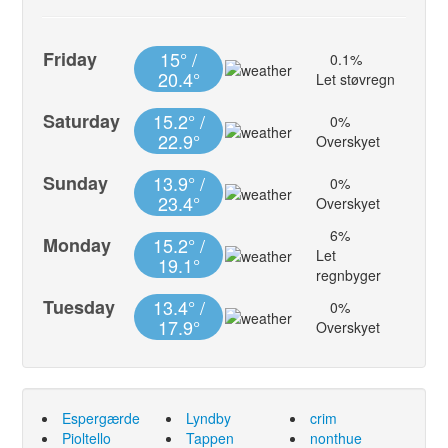
Friday
15° /
0.1%
20.4°
Let støvregn
Saturday
15.2° /
0%
22.9°
Overskyet
Sunday
13.9° /
0%
23.4°
Overskyet
6%
Monday
15.2° /
Let
19.1°
regnbyger
Tuesday
13.4° /
0%
17.9°
Overskyet
Espergærde
Lyndby
crim
Pioltello
Tappen
nonthue