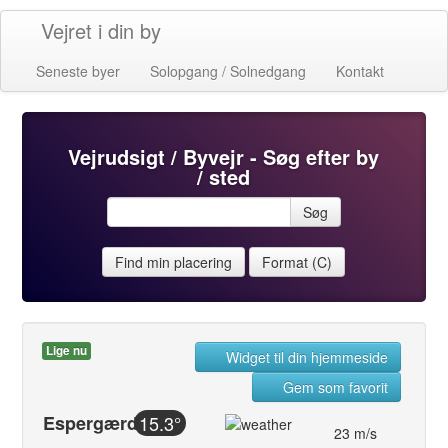
Vejret i din by
Seneste byer
Solopgang / Solnedgang
Kontakt
Vejrudsigt / Byvejr - Søg efter by
/ sted
Søg
Find min placering
Format (C)
Lige nu
Widget til din hjemmeside
Gem som favorit
Espergærde
15.3°
23 m/s