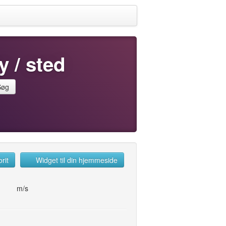
y / sted
Søg
rit
Widget til din hjemmeside
m/s