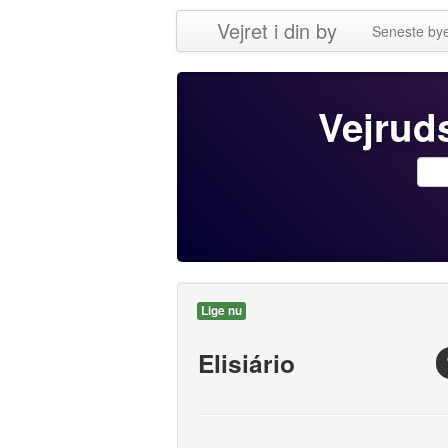
Vejret i din by
Seneste by
Vejruds
Lige nu
Elisiário