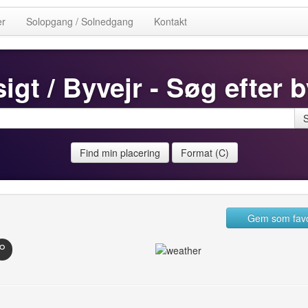
er
Solopgang / Solnedgang
Kontakt
igt / Byvejr - Søg efter b
Find min placering
Format (C)
Gem som favo
°