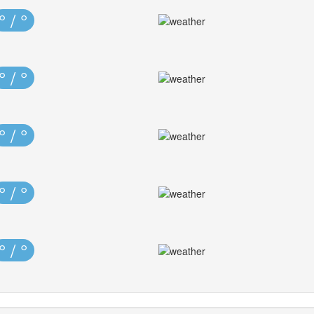
° / °
° / °
° / °
° / °
° / °